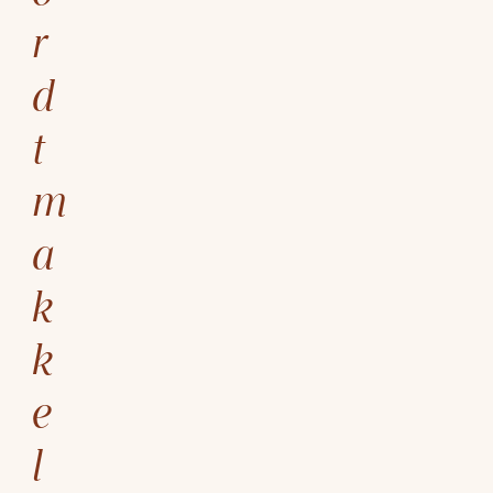
r
d
t
m
a
k
k
e
l