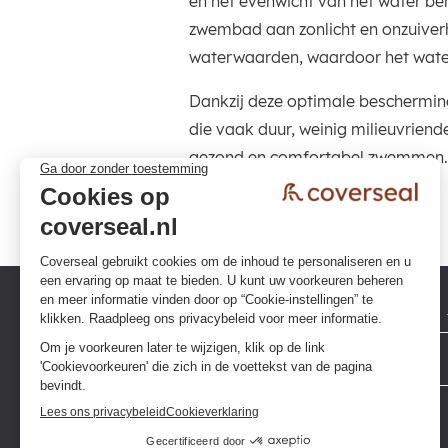
en het evenwicht van het water beh
zwembad aan zonlicht en onzuiverh
waterwaarden, waardoor het water p
Dankzij deze optimale beschermin
die vaak duur, weinig milieuvriendel
gezond en comfortabel zwemmen
Privacybeleid
Algemene voorwaarden