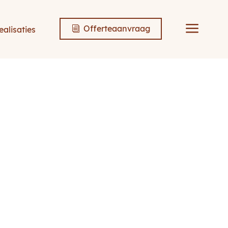
a
Offerteaanvraag
ealisaties
i