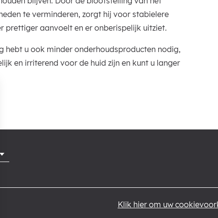
ouden blijven. Door de blootstelling van het
eden te verminderen, zorgt hij voor stabielere
rettiger aanvoelt en er onberispelijk uitziet.
g hebt u ook minder onderhoudsproducten nodig,
ijk en irriterend voor de huid zijn en kunt u langer
.
Klik hier om uw cookievoork