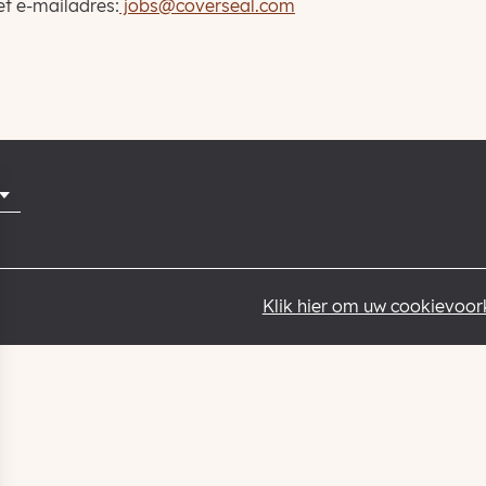
et e-mailadres:
jobs@coverseal.com
Klik hier om uw cookievoork