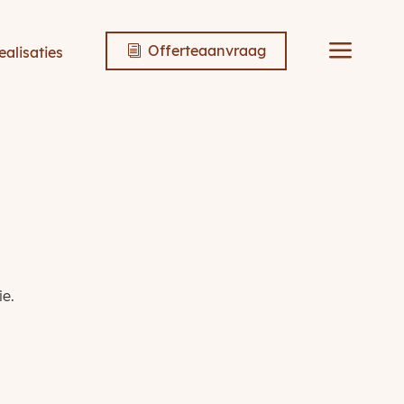
a
Offerteaanvraag
ealisaties
i
ie.